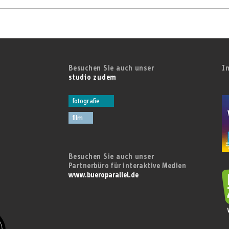
Live aus dem Regentenbau:
zudem überträgt Wahl der
Fränkischen Weinkönigin 2026
Besuchen Sie auch unser
I
studio zudem
fotografie
film
Besuchen Sie auch unser
Partnerbüro für interaktive Medien
www.bueroparallel.de