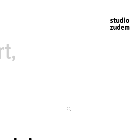
studio
zudem
t,