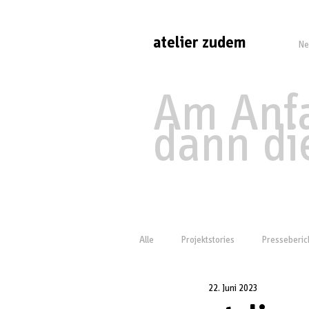
atelier
zudem
Ne
Am Anfa
dann di
Alle
Projektstories
Presseberic
22. Juni 2023