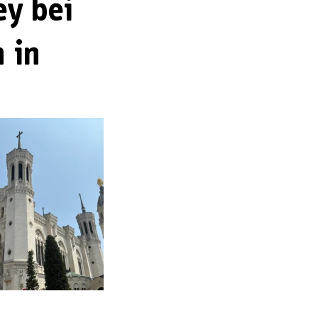
ey bei
 in