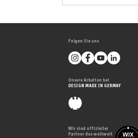
Großes Kino beim
Weintourismus-Symposium:
Premiere des terroir f Films in
Iphofen
Folgen Sie uns
Unsere Arbeiten bei
DESIGN MADE IN GERMAY
Wir sind offizieller
Partner des weltweit