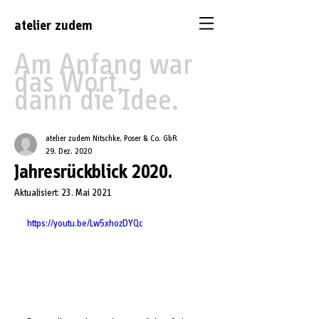
atelier
zudem
Am Anfang war
das Wort,
dann die Idee.
atelier zudem Nitschke, Poser & Co. GbR
29. Dez. 2020
Jahresrückblick 2020.
Aktualisiert:
23. Mai 2021
https://youtu.be/Lw5xhozDYQc