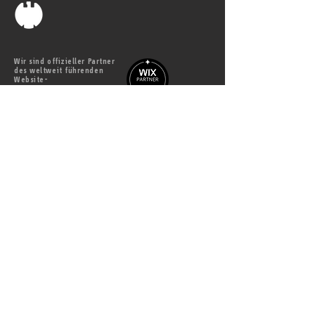
Wir sind offizieller Partner
des weltweit führenden
Website-
baukasten-Systems
WIX.com
Besuchen Sie auch unser
studio zudem
fotografie
film
Besuchen Sie auch unser
Partnerbüro für interaktive Medien
www.bueroparallel.de