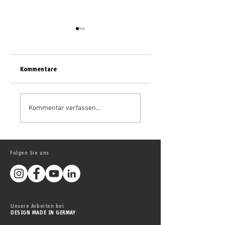
Kommentare
Live aus dem
atelier zudem zu
Regentenbau: zudem
Dreharbeiten bei Kn
Kommentar verfassen...
überträgt Wahl der
Insulation in Illange,
Fränkischen
Frankreich
Weinkönigin 2026
Folgen Sie uns
Unsere Arbeiten bei
DESIGN MADE IN GERMAY