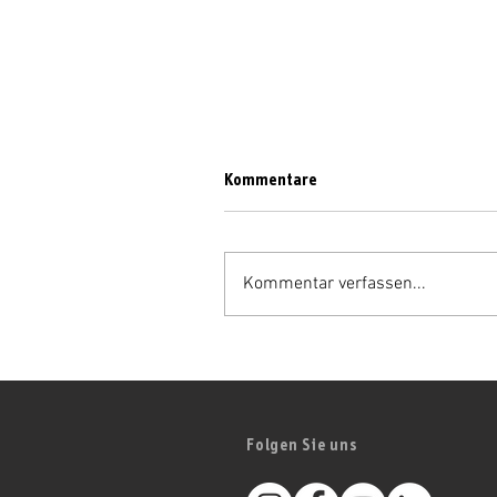
Kommentare
Kommentar verfassen...
Großes Kino beim
Weintourismus-Symposium:
Premiere des terroir f Films in
Iphofen
Folgen Sie uns