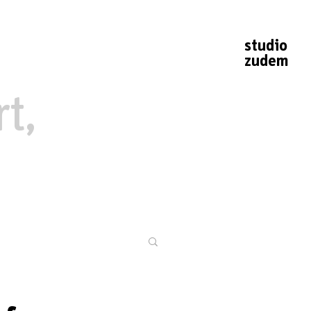
studio
zudem
t,