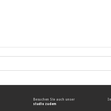
Live aus dem Regentenbau:
zudem überträgt Wahl der
Fränkischen Weinkönigin 2026
Besuchen Sie auch unser
I
studio zudem