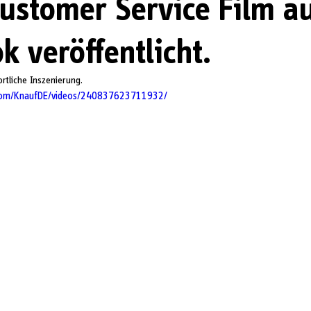
ustomer Service Film a
k veröffentlicht.
rtliche Inszenierung.
com/KnaufDE/videos/240837623711932/