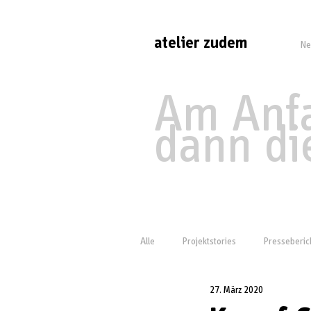
atelier
zudem
Ne
Am Anfa
dann di
Alle
Projektstories
Presseberic
27. März 2020