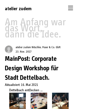
atelier
zudem
Am Anfang war
das Wort,
dann die Idee.
atelier zudem Nitschke, Poser & Co. GbR
23. Nov. 2017
MainPost: Corporate
Design Workshop für
Stadt Dettelbach.
Aktualisiert:
16. Mai 2021
Dettelbach entDecken … 