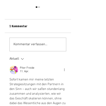
1 Kommentar
Live aus dem
atelier zudem zu
Regentenbau: zudem
Dreharbeiten bei Kn
Kommentar verfassen...
überträgt Wahl der
Insulation in Illange,
Fränkischen
Frankreich
Aktuell
Weinkönigin 2026
Piter Freide
11. Apr.
Sofort kamen mir meine letzten 
Strategiesitzungen mit den Partnern in 
den Sinn – auch wir saßen stundenlang 
zusammen und analysierten, wie wir 
das Geschäft skalieren können, ohne 
dabei das Wesentliche aus den Augen zu 