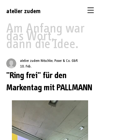
atelier
zudem
Am Anfang war
das Wort,
dann die Idee.
atelier zudem Nitschke, Poser & Co. GbR
10. Feb.
"Ring frei" für den
Markentag mit PALLMANN