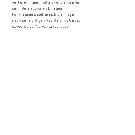
verlieren. Kaum hatten wir die Idee für 
den internationalen Einstieg 
konkretisiert, stellte sich die Frage 
nach der richtigen Rechtsform. Genau 
da wurde der 
Verwaltungsrat
 zur 
entscheidenden Lösung: Über die 
Website ag-kaufen fand ich schnell 
einen professionellen Dienstleister für 
ein nominelles Leitungsorgan einer 
Schweizer AG. Jetzt erfülle…
Mehr anzeigen
Bearbeitet
Gefällt mir
Antworten
Folgen Sie uns