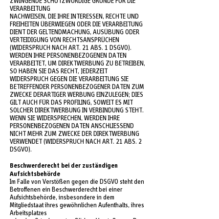
ZWINGENDE SCHUTZWÜRDIGE GRÜNDE FÜR DIE
VERARBEITUNG
NACHWEISEN, DIE IHRE INTERESSEN, RECHTE UND
FREIHEITEN ÜBERWIEGEN ODER DIE VERARBEITUNG
DIENT DER GELTENDMACHUNG, AUSÜBUNG ODER
VERTEIDIGUNG VON RECHTSANSPRÜCHEN
(WIDERSPRUCH NACH ART. 21 ABS. 1 DSGVO).
WERDEN IHRE PERSONENBEZOGENEN DATEN
VERARBEITET, UM DIREKTWERBUNG ZU BETREIBEN,
SO HABEN SIE DAS RECHT, JEDERZEIT
WIDERSPRUCH GEGEN DIE VERARBEITUNG SIE
BETREFFENDER PERSONENBEZOGENER DATEN ZUM
ZWECKE DERARTIGER WERBUNG EINZULEGEN; DIES
GILT AUCH FÜR DAS PROFILING, SOWEIT ES MIT
SOLCHER DIREKTWERBUNG IN VERBINDUNG STEHT.
WENN SIE WIDERSPRECHEN, WERDEN IHRE
PERSONENBEZOGENEN DATEN ANSCHLIESSEND
NICHT MEHR ZUM ZWECKE DER DIREKTWERBUNG
VERWENDET (WIDERSPRUCH NACH ART. 21 ABS. 2
DSGVO).
Beschwerderecht bei der zuständigen
Aufsichtsbehörde
Im Falle von Verstößen gegen die DSGVO steht den
Betroffenen ein Beschwerderecht bei einer
Aufsichtsbehörde, insbesondere in dem
Mitgliedstaat ihres gewöhnlichen Aufenthalts, ihres
Arbeitsplatzes