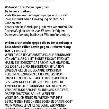
Widerruf Ihrer Einwilligung zur
Datenverarbeitung
Viele Datenverarbeitungsvorgänge sind nur mit
Ihrer ausdrücklichen Einwilligung möglich. Sie
können eine
bereits erteilte Einwilligung jederzeit widerrufen. Die
Rechtmäßigkeit der bis zum Widerruf erfolgten
Datenverarbeitung bleibt vom Widerruf unberührt.
Widerspruchsrecht gegen die Datenerhebung in
besonderen Fällen sowie gegen Direktwerbung
(Art. 21 DSGVO)
WENN DIE DATENVERARBEITUNG AUF GRUNDLAGE
VON ART. 6 ABS. 1 LIT. E ODER F DSGVO ERFOLGT,
HABEN SIE JEDERZEIT DAS RECHT, AUS GRÜNDEN,
DIE SICH AUS IHRER BESONDEREN SITUATION
ERGEBEN, GEGEN DIE VERARBEITUNG IHRER
PERSONENBEZOGENEN DATEN WIDERSPRUCH
EINZULEGEN; DIES GILT AUCH FÜR EIN AUF DIESE
BESTIMMUNGEN GESTÜTZTES PROFILING. DIE
JEWEILIGE RECHTSGRUNDLAGE, AUF DENEN EINE
VERARBEITUNG BERUHT, ENTNEHMEN SIE DIESER
DATENSCHUTZERKLÄRUNG. WENN SIE
WIDERSPRUCH EINLEGEN, WERDEN WIR IHRE
BETROFFENEN PERSONENBEZOGENEN DATEN NICHT
MEHR VERARBEITEN, ES SEI DENN, WIR KÖNNEN