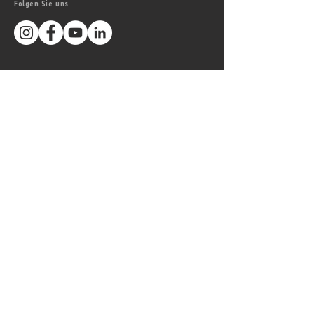
Folgen Sie uns
Unsere Arbeiten bei
DESIGN MADE IN GERMAY
Wir sind offizieller Partner
des weltweit führenden
Website-
baukasten-Systems
WIX.com
Besuchen Sie auch unser
studio zudem
fotografie
film