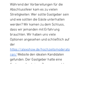
Während der Vorbereitungen für die 
Abschlussfeier kam es zu vielen 
Streitigkeiten: Wer sollte Gastgeber sein 
und wie sollten die Gäste unterhalten 
werden? Wir kamen zu dem Schluss, 
dass wir jemanden mit Erfahrung 
brauchten. Wir haben uns viele 
Optionen angesehen und schließlich auf 
der 
https://alexshow.de/hochzeitsmoderato
ren/
 Website den idealen Kandidaten 
gefunden. Der Gastgeber hatte eine 
Seele – er fand einen Zugang sowohl zu 
den Eltern als auch zu den Absolventen. 
Alle waren zufrieden.
Gefällt mir
Antworten
Folgen Sie uns