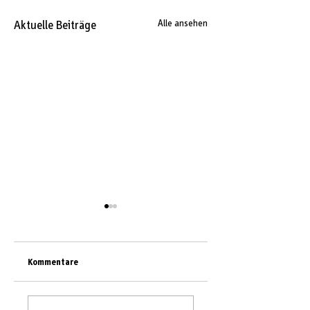
Aktuelle Beiträge
Alle ansehen
Kommentare
Live aus dem
atelier zudem zu