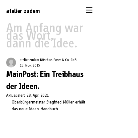
atelier
zudem
Am Anfang war
das Wort,
dann die Idee.
atelier zudem Nitschke, Poser & Co. GbR
15. Nov. 2015
MainPost: Ein Treibhaus
der Ideen.
Aktualisiert:
28. Apr. 2021
Oberbürgermeister Siegfried Müller erhält 
das neue Ideen-Handbuch.