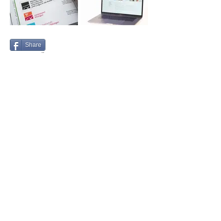
Share
zurück zur Übersicht
Folgen Sie uns
Unsere Arbeiten bei
DESIGN MADE IN GERMAY
Wir sind offizieller Partner
des weltweit führenden