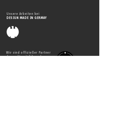
Unsere Arbeiten bei
DESIGN MADE IN GERMAY
Wir sind offizieller Partner
des weltweit führenden
Website-
baukasten-Systems
WIX.com
Besuchen Sie auch unser
studio zudem
fotografie
film
Besuchen Sie auch unser
Partnerbüro für interaktive Medien